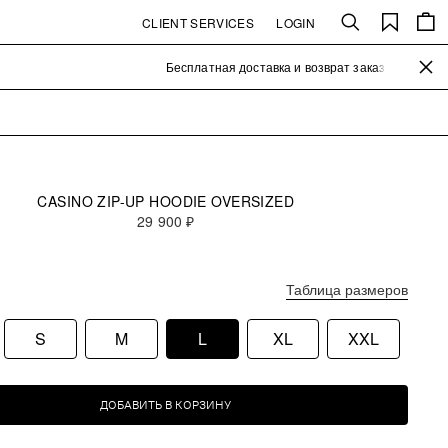
CLIENT SERVICES
LOGIN
Search
Saved
items
close the
Бесплатная доставка и возврат заказов от 25 000₽
CASINO ZIP-UP HOODIE OVERSIZED
29 900 ₽
Таблица размеров
S
M
L
XL
XXL
ДОБАВИТЬ В КОРЗИНУ