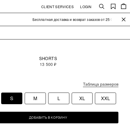
CLIENT SERVICES
LOGIN
Search
Saved
items
close the
Бесплатная доставка и возврат заказов от 25 000₽
SHORTS
13 500 ₽
Таблица размеров
S
M
L
XL
XXL
ДОБАВИТЬ В КОРЗИНУ