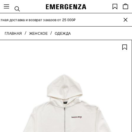
Search
Saved
items
close the
ная доставка и возврат заказов от 25 000₽
Бе
ГЛАВНАЯ
ЖЕНСКОЕ
ОДЕЖДА