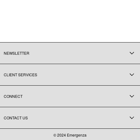
NEWSLETTER
Подпишитесь на нашу рассылку
CLIENT SERVICES
Доставка и возврат
Часто задаваемые вопросы
Оплата
CONNECT
Оферта и политика конфиденциальности
Facebook
Instagram
CONTACT US
ОТПРАВИТЬ НАМ EMAIL
© 2024 Emergenza